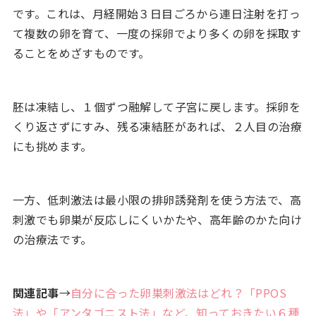
です。これは、月経開始３日目ごろから連日注射を打っ
て複数の卵を育て、一度の採卵でより多くの卵を採取す
ることをめざすものです。
胚は凍結し、１個ずつ融解して子宮に戻します。採卵を
くり返さずにすみ、残る凍結胚があれば、２人目の治療
にも挑めます。
一方、低刺激法は最小限の排卵誘発剤を使う方法で、高
刺激でも卵巣が反応しにくいかたや、高年齢のかた向け
の治療法です。
関連記事
→
自分に合った卵巣刺激法はどれ？「PPOS
法」や「アンタゴニスト法」など、知っておきたい６種