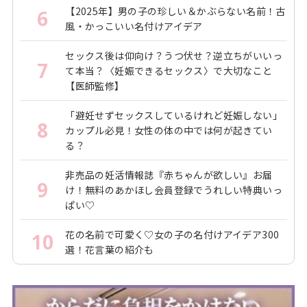
【2025年】男の子の珍しい＆かぶらない名前！古
6
風・かっこいい名付けアイデア
セックス後は仰向け？うつ伏せ？逆立ちがいいっ
7
て本当？〈妊娠できるセックス〉で大切なこと
【医師監修】
「避妊せずセックスしているけれど妊娠しない」
8
カップル必見！女性の体の中では何が起きてい
る？
非売品の妊活情報誌『赤ちゃんが欲しい』お届
9
け！無料のあかほし会員登録でうれしい特典いっ
ぱい♡
花の名前で可愛く♡女の子の名付けアイデア300
10
選！花言葉の紹介も