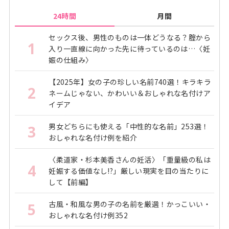
24時間
月間
セックス後、男性のものは一体どうなる？腟から
1
入り一直線に向かった先に待っているのは…〈妊
娠の仕組み〉
【2025年】女の子の珍しい名前740選！キラキラ
2
ネームじゃない、かわいい＆おしゃれな名付けア
イデア
男女どちらにも使える「中性的な名前」253選！
3
おしゃれな名付け例を紹介
〈柔道家・杉本美香さんの妊活〉「重量級の私は
4
妊娠する価値なし!?」厳しい現実を目の当たりに
して【前編】
古風・和風な男の子の名前を厳選！かっこいい・
5
おしゃれな名付け例352