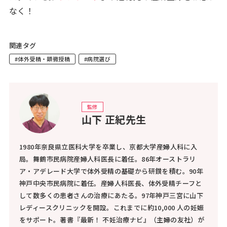
なく！
関連タグ
#体外受精・顕微授精
#病院選び
監修
山下 正紀先生
1980年奈良県立医科大学を卒業し、京都大学産婦人科に入
局。舞鶴市民病院産婦人科医長に着任。86年オーストラリ
ア・アデレード大学で体外受精の基礎から研鑚を積む。90年
神戸中央市民病院に着任。産婦人科医長、体外受精チーフと
して数多くの患者さんの治療にあたる。97年神戸三宮に山下
レディースクリニックを開設。これまでに約10,000 人の妊娠
をサポート。著書『最新！ 不妊治療ナビ』（主婦の友社）が