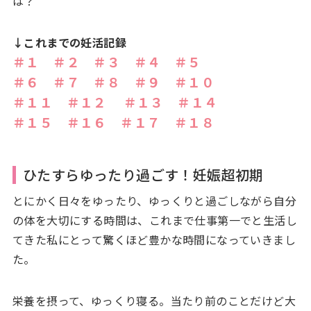
は？
↓これまでの妊活記録
＃１
＃２
＃３
＃４
＃５
＃６
＃７
＃８
＃９
＃１０
＃１１
＃１２
＃１３
＃１４
＃１５
＃１６
＃１７
＃１８
ひたすらゆったり過ごす！妊娠超初期
とにかく日々をゆったり、ゆっくりと過ごしながら自分
の体を大切にする時間は、これまで仕事第一でと生活し
てきた私にとって驚くほど豊かな時間になっていきまし
た。
栄養を摂って、ゆっくり寝る。当たり前のことだけど大