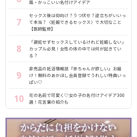
風・かっこいい名付けアイデア
セックス後は仰向け？うつ伏せ？逆立ちがいいっ
7
て本当？〈妊娠できるセックス〉で大切なこと
【医師監修】
「避妊せずセックスしているけれど妊娠しない」
8
カップル必見！女性の体の中では何が起きてい
る？
非売品の妊活情報誌『赤ちゃんが欲しい』お届
9
け！無料のあかほし会員登録でうれしい特典いっ
ぱい♡
花の名前で可愛く♡女の子の名付けアイデア300
10
選！花言葉の紹介も