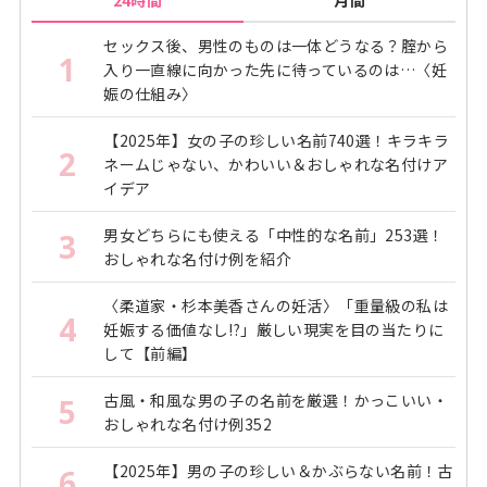
24時間
月間
セックス後、男性のものは一体どうなる？腟から
1
入り一直線に向かった先に待っているのは…〈妊
娠の仕組み〉
【2025年】女の子の珍しい名前740選！キラキラ
2
ネームじゃない、かわいい＆おしゃれな名付けア
イデア
男女どちらにも使える「中性的な名前」253選！
3
おしゃれな名付け例を紹介
〈柔道家・杉本美香さんの妊活〉「重量級の私は
4
妊娠する価値なし!?」厳しい現実を目の当たりに
して【前編】
古風・和風な男の子の名前を厳選！かっこいい・
5
おしゃれな名付け例352
【2025年】男の子の珍しい＆かぶらない名前！古
6