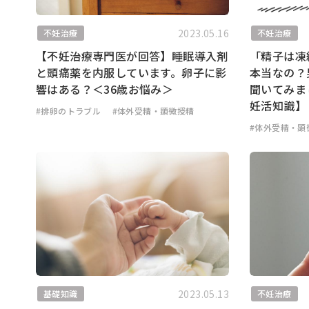
2023.05.16
不妊治療
不妊治療
【不妊治療専門医が回答】睡眠導入剤
「精子は凍
と頭痛薬を内服しています。卵子に影
本当なの？
響はある？＜36歳お悩み＞
聞いてみま
妊活知識】
#排卵のトラブル
#体外受精・顕微授精
#体外受精・顕
2023.05.13
基礎知識
不妊治療