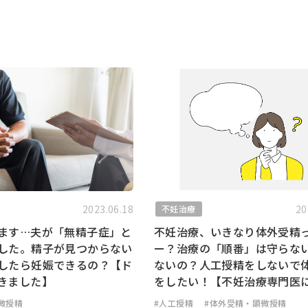
2023.06.18
20
不妊治療
ます…夫が「無精子症」と
不妊治療、いきなり体外受精
した。精子が見つからない
ー？治療の「順番」は守らな
したら妊娠できるの？【ド
ないの？人工授精をしないで
きました】
をしたい！【不妊治療専門医
微授精
#人工授精
#体外受精・顕微授精