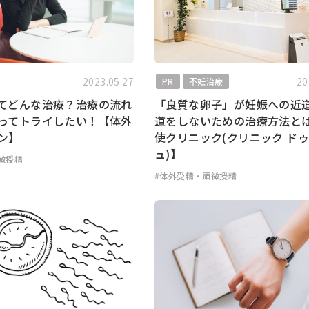
2023.05.27
20
PR
不妊治療
てどんな治療？治療の流れ
「良質な卵子」が妊娠への近
ってトライしたい！【体外
道をしないための治療方法と
ン】
使クリニック(クリニック ドゥ
ュ)】
微授精
#体外受精・顕微授精