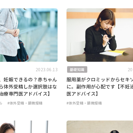
2023.06.13
20
基礎知識
、妊娠できるの？赤ちゃん
服用薬がクロミッドからセキ
ら体外受精しか選択肢はな
に。副作用が心配です【不妊
治療専門医アドバイス】
医アドバイス】
ル
#体外受精・顕微授精
#体外受精・顕微授精