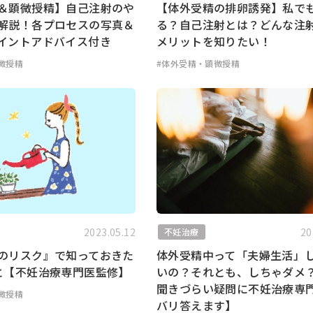
＆顕微授精】自己注射のや
【体外受精の排卵誘発】私で
解説！各プロセスの写真＆
る？自己注射とは？どんな注
イントアドバイス付き
メリットを知りたい！
微授精
#体外受精・顕微授精
2023.05.12
20
不妊治療
のリスク』で知っておきた
体外受精中って「夫婦生活」
と【不妊治療専門医監修】
いの？それとも、しちゃダメ
聞きづらい疑問に不妊治療専
微授精
バリ答えます】