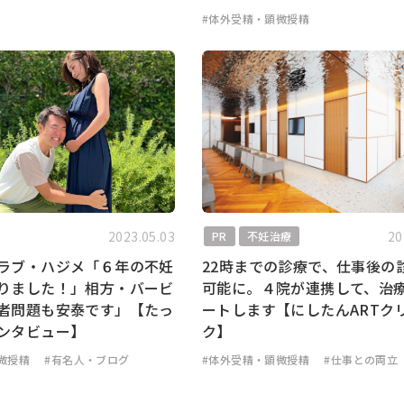
#体外受精・顕微授精
2023.05.03
20
PR
不妊治療
ラブ・ハジメ「６年の不妊
22時までの診療で、仕事後の
りました！」相方・バービ
可能に。４院が連携して、治
者問題も安泰です」【たっ
ートします【にしたんARTク
ンタビュー】
ク】
微授精
#有名人・ブログ
#体外受精・顕微授精
#仕事との両立