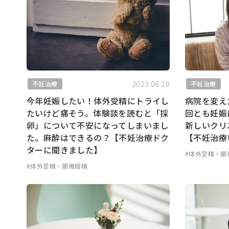
2023.06.10
不妊治療
不妊治療
今年妊娠したい！体外受精にトライし
病院を変え
たいけど痛そう。体験談を読むと「採
回とも妊娠
卵」について不安になってしまいまし
新しいクリ
た。麻酔はできるの？【不妊治療ドク
【不妊治療
ターに聞きました】
#体外受精・顕
#体外受精・顕微授精