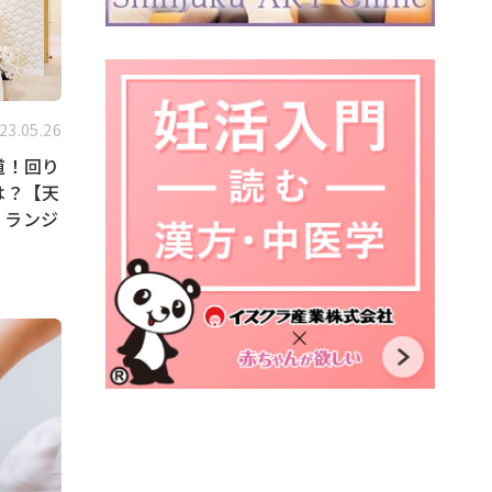
23.05.26
道！回り
は？【天
 ランジ