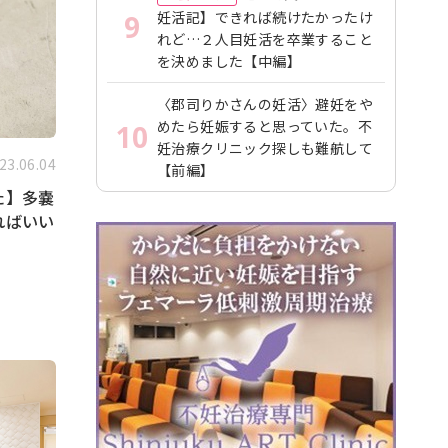
妊活記】できれば続けたかったけ
9
れど…２人目妊活を卒業すること
を決めました【中編】
〈郡司りかさんの妊活〉避妊をや
めたら妊娠すると思っていた。不
10
妊治療クリニック探しも難航して
23.06.04
【前編】
た】多嚢
ればいい