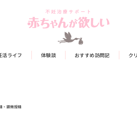
妊活ライフ
体験談
おすすめ訪問記
ク
精・顕微授精