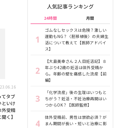
人気記事ランキング
24時間
月間
ゴムなしセックスは危険？激しい
運動もNG？〈胚移植後〉の夫婦生
1
活について教えて【医師アドバイ
ス】
【大島美幸さん２人目妊活記】８
年ぶり42歳の妊活は体外受精か
2
ら。年齢の壁を痛感した流産【前
編】
23.06.16
「化学流産」後の生理はいつもと
ってタブ
3
ちがう？妊活・不妊治療再開はい
いといけ
つからOK？【医師監修】
体外受精
に聞く】
体外受精前、男性は禁欲必須？が
4
まん期間が長い・短いと治療に影