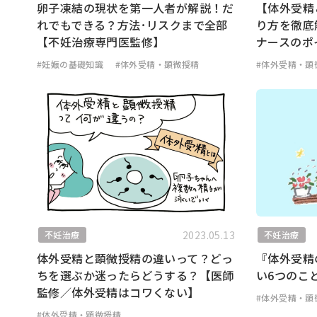
卵子凍結の現状を第一人者が解説！だ
【体外受精
れでもできる？方法･リスクまで全部
り方を徹底
【不妊治療専門医監修】
ナースのポ
#妊娠の基礎知識
#体外受精・顕微授精
#体外受精・顕
2023.05.13
不妊治療
不妊治療
体外受精と顕微授精の違いって？どっ
『体外受精
ちを選ぶか迷ったらどうする？【医師
い6つのこ
監修／体外受精はコワくない】
#体外受精・顕
#体外受精・顕微授精