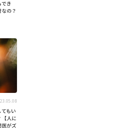
もでき
射なの？
23.05.08
してもい
？【人に
門医がズ