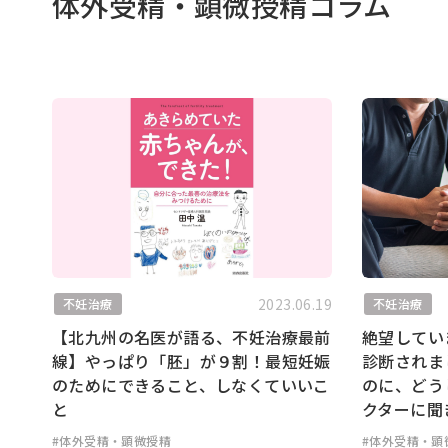
体外受精・顕微授精コラム
2023.06.19
不妊治療
不妊治療
【北九州の名医が語る、不妊治療最前
絶望してい
線】やっぱり「胚」が９割！最短妊娠
診断されま
のためにできること、しなくていいこ
のに、どう
と
クターに聞
#体外受精・顕微授精
#体外受精・顕