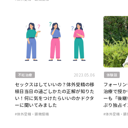
2023.05.06
不妊治療
体験談
セックスはしていいの？体外受精の移
フォーリン
植日当日の過ごしかたの正解が知りた
治療で授か
い！何に気をつけたらいいのかドクタ
ーも「後継
ーに聞いてみました
ぷり独占イ
#体外受精・顕微授精
#体外受精・顕