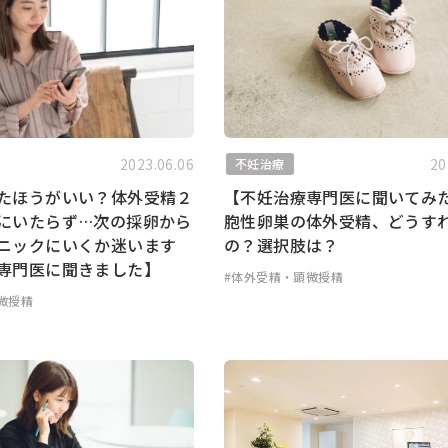
2023.06.06
20
不妊治療
たほうがいい？体外受精２
【不妊治療専門医に聞いてみ
にいたらず…次の採卵から
胞性卵巣の体外受精、どうす
ニックにいくか迷います
の？選択肢は？
専門医に聞きました】
#体外受精・顕微授精
微授精