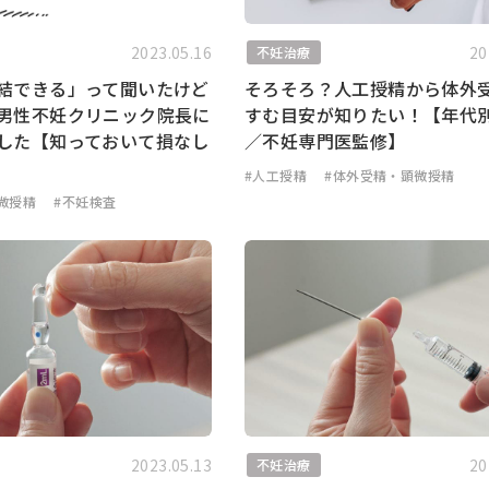
2023.05.16
20
不妊治療
結できる」って聞いたけど
そろそろ？人工授精から体外
男性不妊クリニック院長に
すむ目安が知りたい！【年代
した【知っておいて損なし
／不妊専門医監修】
#人工授精
#体外受精・顕微授精
微授精
#不妊検査
2023.05.13
20
不妊治療