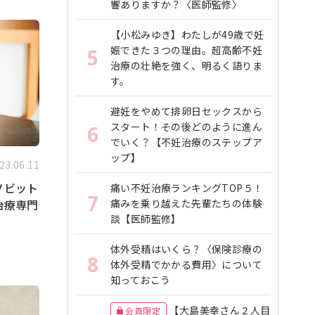
響ありますか？〈医師監修〉
【小松みゆき】わたしが49歳で妊
娠できた３つの理由。超高齢不妊
5
治療の壮絶を強く、明るく語りま
す。
避妊をやめて排卵日セックスから
スタート！その後どのように進ん
6
でいく？【不妊治療のステップア
ップ】
23.06.11
ソビット
痛い不妊治療ランキングTOP５！
7
治療専門
痛みを乗り越えた先輩たちの体験
談【医師監修】
体外受精はいくら？〈保険診療の
8
体外受精でかかる費用〉について
知っておこう
【大島美幸さん２人目
会員限定